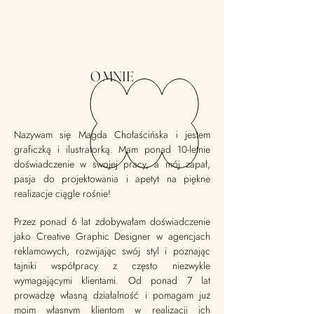
O MNIE
Nazywam się Magda Chołaścińska i jestem
graficzką i ilustratorką. Mam ponad 10-letnie
doświadczenie w swojej pracy, a mój zapał,
pasja do projektowania i apetyt na piękne
realizacje ciągle rośnie!
Przez ponad 6 lat zdobywałam doświadczenie
jako Creative Graphic Designer w agencjach
reklamowych, rozwijając swój styl i poznając
tajniki współpracy z często niezwykle
wymagającymi klientami. Od ponad 7 lat
prowadzę własną działalność i pomagam już
moim własnym klientom w realizacji ich