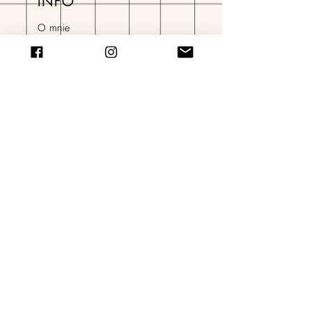
INFO
O mnie
FAQ
Kontakt
Regulamin sklepu
Polityka prywatności
e-mail:
kontakt@atogrzywa.com
Social media