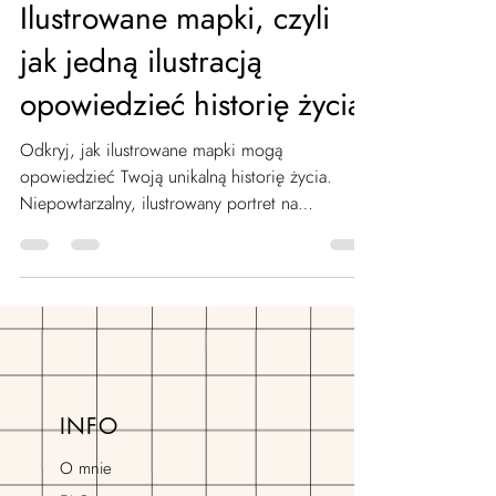
Magda Chołaścińska
8 paź 2024
2 minut(y) czytania
Ilustrowane mapki, czyli
jak jedną ilustracją
opowiedzieć historię życia!
Odkryj, jak ilustrowane mapki mogą
opowiedzieć Twoją unikalną historię życia.
Niepowtarzalny, ilustrowany portret na
zamówienie!
INFO