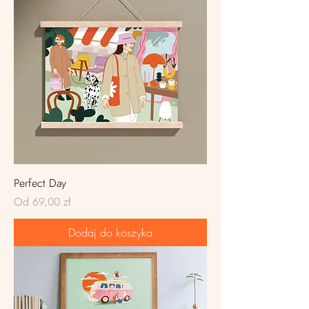
Perfect Day
Cena rabatowa
Od
69,00 zł
Dodaj do koszyka