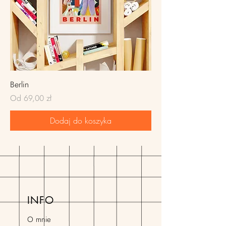
Berlin
Cena rabatowa
Od
69,00 zł
Dodaj do koszyka
INFO
O mnie