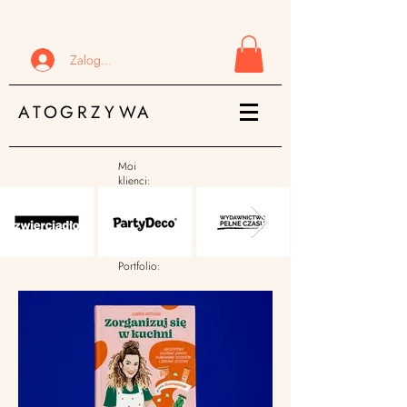
Zaloguj się
ATOGRZYWA
Moi
klienci:
Portfolio: