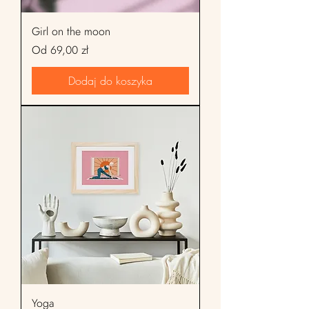
Girl on the moon
Cena rabatowa
Od
69,00 zł
Dodaj do koszyka
Yoga