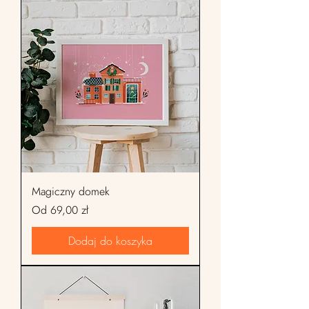
Magiczny domek
Cena rabatowa
Od
69,00 zł
Dodaj do koszyka