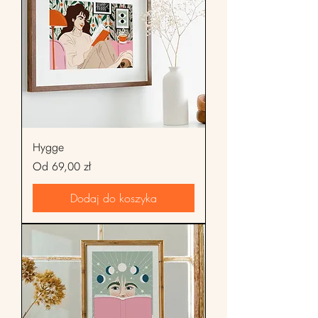
Hygge
Cena rabatowa
Od
69,00 zł
Dodaj do koszyka