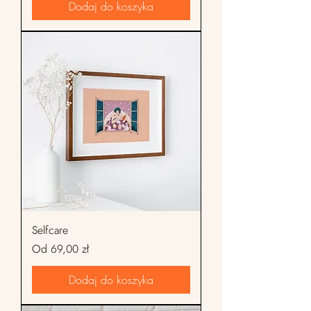
Dodaj do koszyka
Selfcare
Cena rabatowa
Od
69,00 zł
Dodaj do koszyka