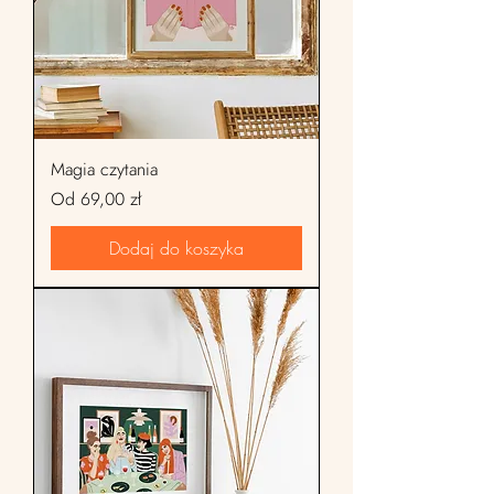
Magia czytania
Cena rabatowa
Od
69,00 zł
Dodaj do koszyka