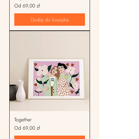
Cena rabatowa
Od
69,00 zł
Dodaj do koszyka
Together
Cena rabatowa
Od
69,00 zł