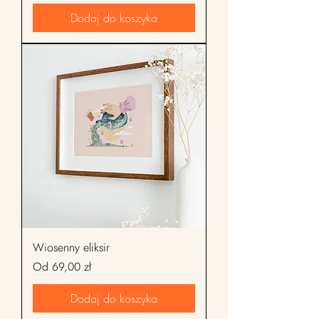
Dodaj do koszyka
Wiosenny eliksir
Cena rabatowa
Od
69,00 zł
Dodaj do koszyka